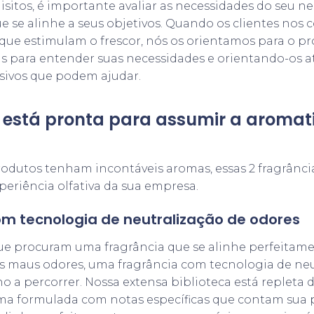
sitos, é importante avaliar as necessidades do seu n
e se alinhe a seus objetivos. Quando os clientes nos
 que estimulam o frescor, nós os orientamos para o pr
 para entender suas necessidades e orientando-os at
sivos que podem ajudar.
 está pronta para assumir a aromat
dutos tenham incontáveis ​​aromas, essas 2 fragrânc
xperiência olfativa da sua empresa.
om tecnologia de neutralização de odores
que procuram uma fragrância que se alinhe perfeitam
s maus odores, uma fragrância com tecnologia de neu
o a percorrer. Nossa extensa biblioteca está repleta d
uma formulada com notas específicas que contam sua pr