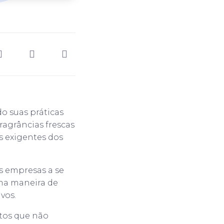
o suas práticas
agrâncias frescas
s exigentes dos
s empresas a se
ma maneira de
vos.
utos que não