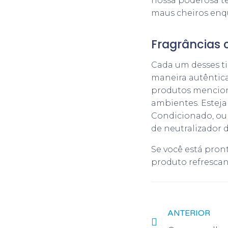
nossa poderosa te
maus cheiros enq
Fragrâncias 
Cada um desses ti
maneira autêntic
produtos mencion
ambientes. Esteja
Condicionado, ou 
de neutralizador d
Se você está pro
produto refrescan
ANTERIOR