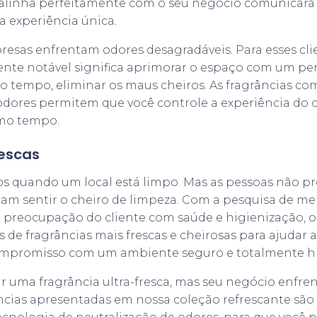
 alinha perfeitamente com o seu negócio comunicará 
a experiência única.
sas enfrentam odores desagradáveis. Para esses clie
iente notável significa aprimorar o espaço com um p
 tempo, eliminar os maus cheiros. As fragrâncias co
odores permitem que você controle a experiência do c
mo tempo.
rescas
s quando um local está limpo. Mas as pessoas não pr
cam sentir o cheiro de limpeza. Com a pesquisa de me
e preocupação do cliente com saúde e higienização, 
s de fragrâncias mais frescas e cheirosas para ajudar 
mpromisso com um ambiente seguro e totalmente hi
ar uma fragrância ultra-fresca, mas seu negócio enfre
ncias apresentadas em nossa coleção refrescante são