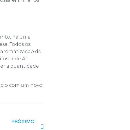
ossa eliminar os
tanto, há uma
sa. Todos os
 aromatização de
fusor de Ar
her a quantidade
gócio com um novo
PRÓXIMO