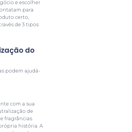
egócio e escolher
 contatam para
oduto certo,
ravés de 3 tipos
ização do
ias podem ajudá-
ente com a sua
tralização de
e fragrâncias
ópria história. A