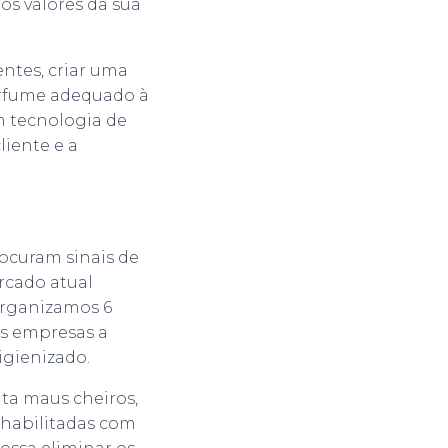
os valores da sua
ntes, criar uma
erfume adequado à
m tecnologia de
liente e a
ocuram sinais de
rcado atual
organizamos 6
as empresas a
gienizado.
nta maus cheiros,
 habilitadas com