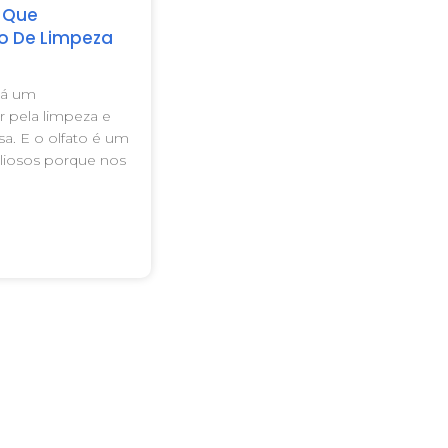
s Que
 De Limpeza
há um
 pela limpeza e
a. E o olfato é um
liosos porque nos