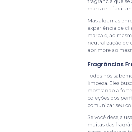
fragrância que se
marca e criará um
Mas algumas empre
experiência de cl
marca e, ao mesmo
neutralização de 
aprimore ao mes
Fragrâncias F
Todos nós sabemo
limpeza. Eles bus
mostrando a fort
coleções dos perfi
comunicar seu co
Se você deseja us
muitas das fragrâ