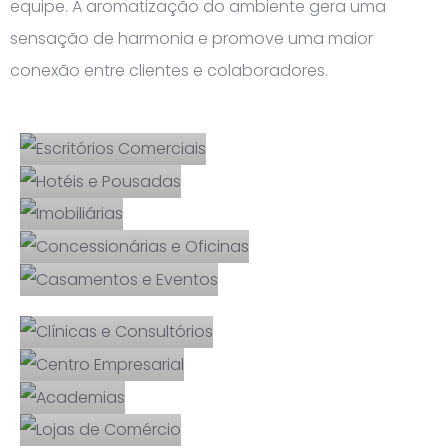
equipe. A aromatização do ambiente gera uma
sensação de harmonia e promove uma maior
conexão entre clientes e colaboradores.
Escritórios
Comerciais
Hotéis e
Imob
Pousadas
iliári
as
Concessionárias
e Oficinas
Casamentos
e Eventos
Clínicas e
Centro
Consultórios
Empresari
Acad
al
emia
s
Lojas de
Comércio